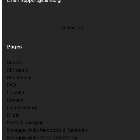
Email: support@carhub.gr
Contact US
Pages
Servizi
Chi siamo
Recensioni
FAQ
Località
Contact
Il nostro blog
Di più
Punti di noleggio
Noleggio Auto Aeroporto di Santorini
Noleggio Auto Porto di Santorini