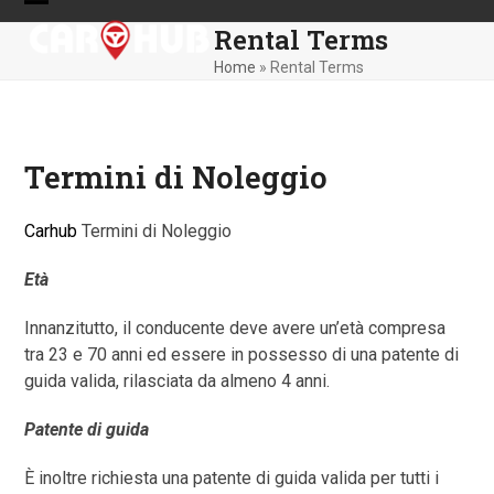
Skip
Open
Close
Rental Terms
to
mobile
mobile
content
Home
»
Rental Terms
menu
menu
Termini di Noleggio
Carhub
Termini di Noleggio
Età
Innanzitutto, il conducente deve avere un’età compresa
tra 23 e 70 anni ed essere in possesso di una patente di
guida valida, rilasciata da almeno 4 anni.
Patente di guida
È inoltre richiesta una patente di guida valida per tutti i