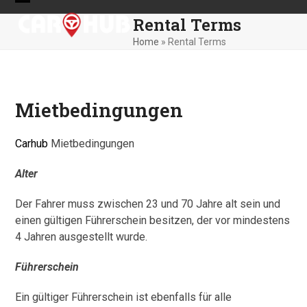
Skip
Open
Close
Rental Terms
to
mobile
mobile
content
Home
»
Rental Terms
menu
menu
Mietbedingungen
Carhub
Mietbedingungen
Alter
Der Fahrer muss zwischen 23 und 70 Jahre alt sein und
einen gültigen Führerschein besitzen, der vor mindestens
4 Jahren ausgestellt wurde.
Führerschein
Ein gültiger Führerschein ist ebenfalls für alle