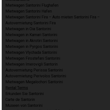
Mietwagen Santorini Flughafen
Mietwagen Santorini Hafen
Mietwagen Santorini Fira – Auto mieten Santorini Fira –
Autovermietung Santorini Fira
Mietwagen in Oia Santorini
Mietwagen in Kamari Santorini
Mietwagen in Akrotiri Santorini
Mietwagen in Pyrgos Santorini
Mietwagen Vlychada Santorini
Mietwagen Firostefani Santorini
Mietwagen Imerovigli Santorin
Autovermietung Perissa Santorini
Autovermietung Perivolos Santorini
Mietwagen Megalochori Santorini
Rental Terms
Erkunden Sie Santorini
Carte de Santorin
Museen von Santorini