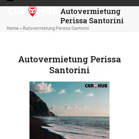
Skip
Open
Close
Autovermietung
to
mobile
mobile
content
Perissa Santorini
menu
menu
Home
»
Autovermietung Perissa Santorini
Autovermietung Perissa
Santorini