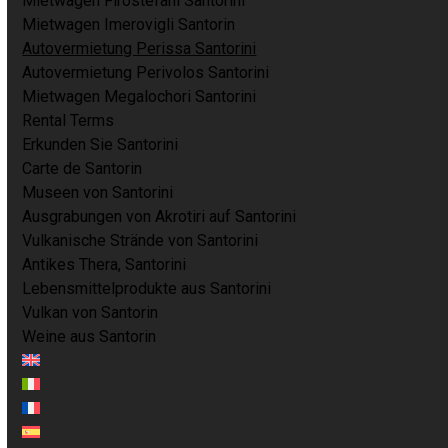
Mietwagen Firostefani Santorini
Mietwagen Imerovigli Santorin
Autovermietung Perissa Santorini
Autovermietung Perivolos Santorini
Mietwagen Megalochori Santorini
Rental Terms
Erkunden Sie Santorini
Carte de Santorin
Museen von Santorini
Ausgrabungen von Akrotiri auf Santorini
Vulkanische Strände von Santorini
Antikes Thera, Santorini
Lebensmittelprodukte aus Santorini
Vulkan von Santorin
Weine aus Santorin