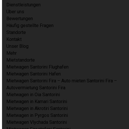
Dienstleistungen
Über uns
Bewertungen
Häufig gestellte Fragen
Standorte
Kontakt
Unser Blog
Mehr
Mietstandorte
Mietwagen Santorini Flughafen
Mietwagen Santorini Hafen
Mietwagen Santorini Fira – Auto mieten Santorini Fira –
Autovermietung Santorini Fira
Mietwagen in Oia Santorini
Mietwagen in Kamari Santorini
Mietwagen in Akrotiri Santorini
Mietwagen in Pyrgos Santorini
Mietwagen Vlychada Santorini