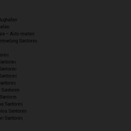
lughafen
Hafen
ira – Auto mieten
ermietung Santorini
orini
antorini
Santorini
antorini
antorini
 Santorini
Santorin
a Santorini
los Santorini
i Santorini