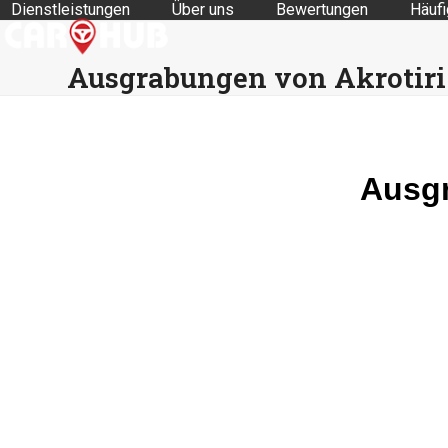
Dienstleistungen
Über uns
Bewertungen
Häufi
Skip
to
content
Ausgrabungen von Akrotiri 
Ausgr