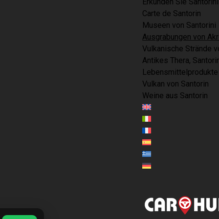
Erkunden Sie Santorini
Carte de Santorin
Museen von Santorini
Ausgrabungen von Akrot
Vulkanische Strände v
Antikes Thera, Santori
Lebensmittelprodukte 
Vulkan von Santorin
Weine aus Santorin