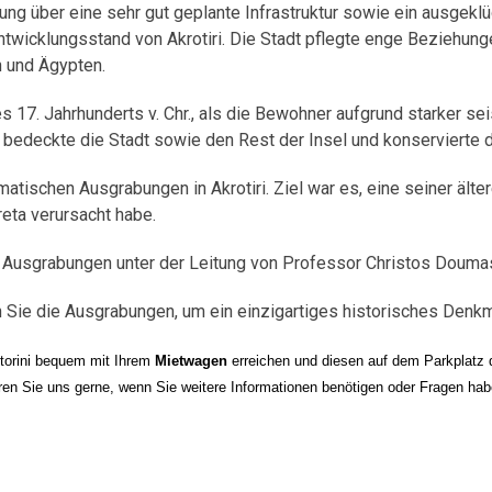
lung über eine sehr gut geplante Infrastruktur sowie ein ausgek
wicklungsstand von Akrotiri. Die Stadt pflegte enge Beziehung
n und Ägypten.
17. Jahrhunderts v. Chr., als die Bewohner aufgrund starker se
 bedeckte die Stadt sowie den Rest der Insel und konservierte d
tischen Ausgrabungen in Akrotiri. Ziel war es, eine seiner ält
eta verursacht habe.
Ausgrabungen unter der Leitung von Professor Christos Doumas
n Sie die Ausgrabungen, um ein einzigartiges historisches Denk
ntorini bequem mit Ihrem
Mietwagen
erreichen und diesen auf dem Parkplatz d
ieren Sie uns gerne, wenn Sie weitere Informationen benötigen oder Fragen hab