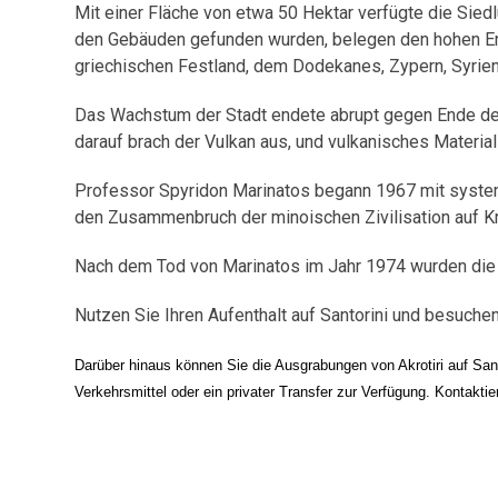
Mit einer Fläche von etwa 50 Hektar verfügte die Sied
den Gebäuden gefunden wurden, belegen den hohen Ent
griechischen Festland, dem Dodekanes, Zypern, Syrie
Das Wachstum der Stadt endete abrupt gegen Ende des 
darauf brach der Vulkan aus, und vulkanisches Material
Professor Spyridon Marinatos begann 1967 mit systema
den Zusammenbruch der minoischen Zivilisation auf Kr
Nach dem Tod von Marinatos im Jahr 1974 wurden die 
Nutzen Sie Ihren Aufenthalt auf Santorini und besuche
Darüber hinaus können Sie die Ausgrabungen von Akrotiri auf Sa
Verkehrsmittel oder ein privater Transfer zur Verfügung. Kontakt