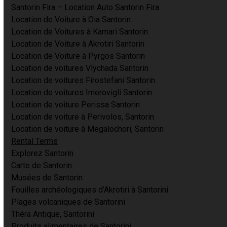
Santorin Fira – Location Auto Santorin Fira
Location de Voiture à Oia Santorin
Location de Voitures à Kamari Santorin
Location de Voiture à Akrotiri Santorin
Location de Voiture à Pyrgos Santorin
Location de voitures Vlychada Santorin
Location de voitures Firostefani Santorin
Location de voitures Imerovigli Santorin
Location de voiture Perissa Santorin
Location de voiture à Perivolos, Santorin
Location de voiture à Megalochori, Santorin
Rental Terms
Explorez Santorin
Carte de Santorin
Musées de Santorin
Fouilles archéologiques d’Akrotiri à Santorini
Plages volcaniques de Santorini
Théra Antique, Santorini
Produits alimentaires de Santorini