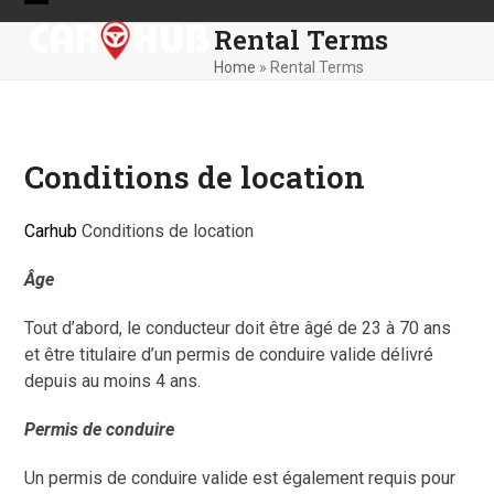
Skip
Open
Close
Rental Terms
to
mobile
mobile
content
Home
»
Rental Terms
menu
menu
Conditions de location
Carhub
Conditions de location
Âge
Tout d’abord, le conducteur doit être âgé de 23 à 70 ans
et être titulaire d’un permis de conduire valide délivré
depuis au moins 4 ans.
Permis de conduire
Un permis de conduire valide est également requis pour