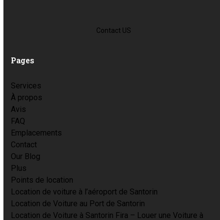
Contact US
Pages
Services
À propos
Avis
FAQ
Emplacements
Contact
Our Blog
Plus
Points de location
Location de voiture à l’aéroport de Santorin
Location de Voiture au Port de Santorin
Location de Voiture à Santorin Fira – Louer une Voiture à