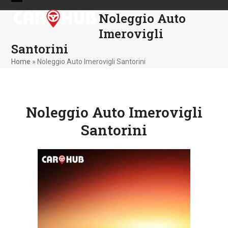
Skip
Open
Close
Noleggio Auto
to
mobile
mobile
content
Imerovigli
menu
menu
Santorini
Home
»
Noleggio Auto Imerovigli Santorini
Noleggio Auto Imerovigli
Santorini