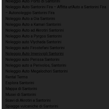
Noleggio Auto Porto di Santorini
Noleggio Auto Santorini Fira – Affitta un’Auto a Santorini Fira
– Autonoleggio Santorini Fira
Noleggio Auto a Oia Santorini
Noleggio Auto a Kamari Santorini
Noleggio Auto ad Akrotiri Santorini
Noleggio Auto a Pyrgos Santorini
Noleggio auto Vlychada Santorini
Noleggio auto Firostefani Santorini
Noleggio Auto Imerovigli Santorini
Noleggio auto Perissa Santorini
Noleggio auto a Perivolos, Santorini
Noleggio Auto Megalochori Santorini
Rental Terms
Esplora Santorini
Mappa di Santorini
Musei di Santorini
Scavi di Akrotiri a Santorini
Spiagge vulcaniche di Santorini