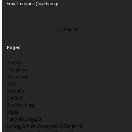
Email: support@carhub.gr
Contact US
Pages
Servizi
Chi siamo
Recensioni
FAQ
Località
Contact
Il nostro blog
Di più
Punti di noleggio
Noleggio Auto Aeroporto di Santorini