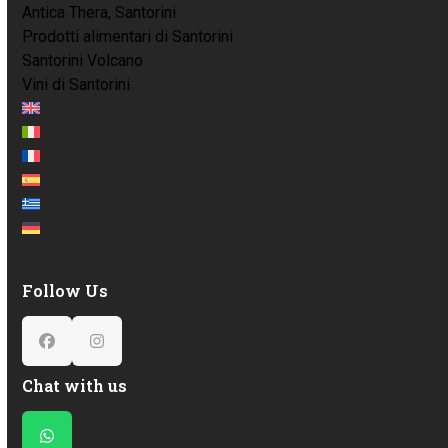
Antica Thera, Santorini
Prodotti alimentari di Santorini
Santorini Volcano
Vini di Santorini
Follow Us
Facebook
Instagram
Chat with us
Whatsapp