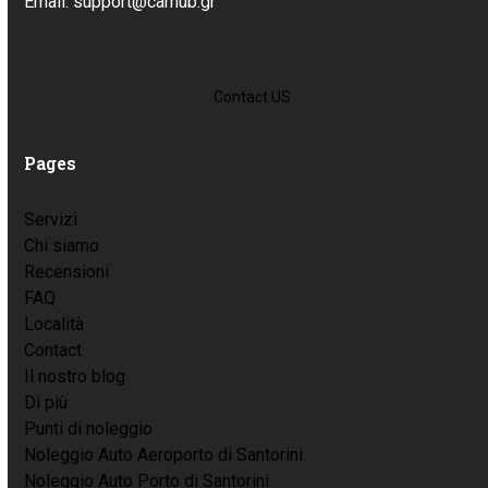
Email: support@carhub.gr
Contact US
Pages
Servizi
Chi siamo
Recensioni
FAQ
Località
Contact
Il nostro blog
Di più
Punti di noleggio
Noleggio Auto Aeroporto di Santorini
Noleggio Auto Porto di Santorini