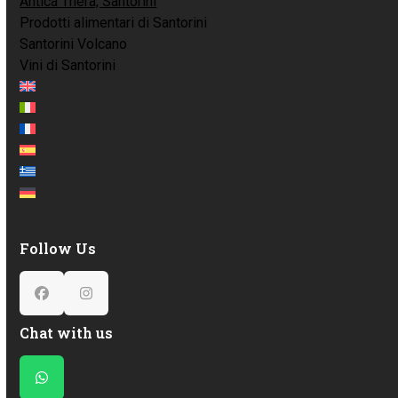
Antica Thera, Santorini
Prodotti alimentari di Santorini
Santorini Volcano
Vini di Santorini
Follow Us
Facebook
Instagram
Chat with us
Whatsapp