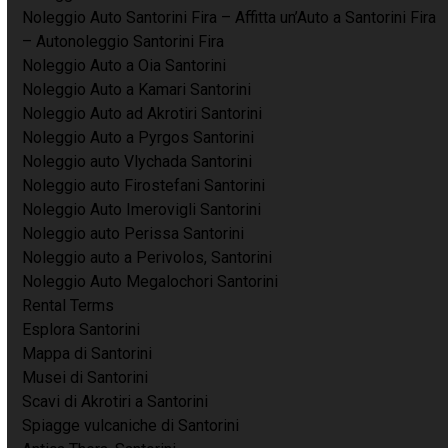
Noleggio Auto Santorini Fira – Affitta un’Auto a Santorini Fira
– Autonoleggio Santorini Fira
Noleggio Auto a Oia Santorini
Noleggio Auto a Kamari Santorini
Noleggio Auto ad Akrotiri Santorini
Noleggio Auto a Pyrgos Santorini
Noleggio auto Vlychada Santorini
Noleggio auto Firostefani Santorini
Noleggio Auto Imerovigli Santorini
Noleggio auto Perissa Santorini
Noleggio auto a Perivolos, Santorini
Noleggio Auto Megalochori Santorini
Rental Terms
Esplora Santorini
Mappa di Santorini
Musei di Santorini
Scavi di Akrotiri a Santorini
Spiagge vulcaniche di Santorini