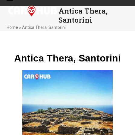
Skip
Open
Close
Antica Thera,
to
mobile
mobile
content
Santorini
menu
menu
Home
»
Antica Thera, Santorini
Antica Thera, Santorini