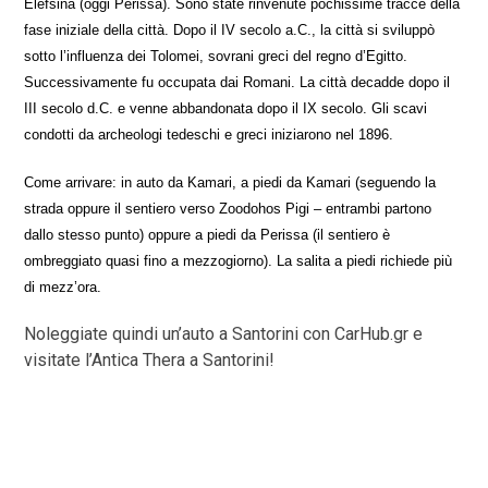
Elefsina (oggi Perissa). Sono state rinvenute pochissime tracce della
fase iniziale della città. Dopo il IV secolo a.C., la città si sviluppò
sotto l’influenza dei Tolomei, sovrani greci del regno d’Egitto.
Successivamente fu occupata dai Romani. La città decadde dopo il
III secolo d.C. e venne abbandonata dopo il IX secolo. Gli scavi
condotti da archeologi tedeschi e greci iniziarono nel 1896.
Come arrivare: in
auto
da Kamari, a piedi da Kamari (seguendo la
strada oppure il sentiero verso Zoodohos Pigi – entrambi partono
dallo stesso punto) oppure a piedi da Perissa (il sentiero è
ombreggiato quasi fino a mezzogiorno). La salita a piedi richiede più
di mezz’ora.
Noleggiate quindi un’auto a Santorini con CarHub.gr e
visitate l’Antica Thera a Santorini!