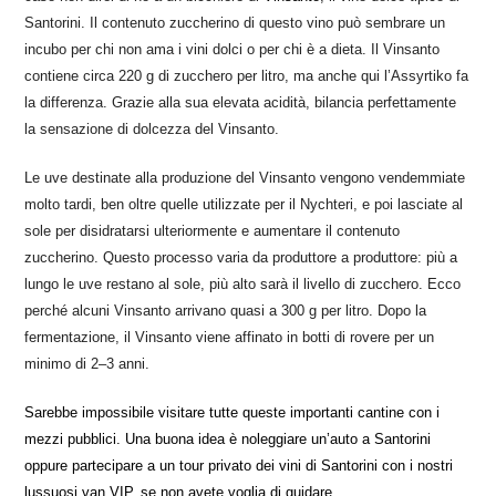
Santorini. Il contenuto zuccherino di questo vino può sembrare un
incubo per chi non ama i vini dolci o per chi è a dieta. Il Vinsanto
contiene circa 220 g di zucchero per litro, ma anche qui l’Assyrtiko fa
la differenza. Grazie alla sua elevata acidità, bilancia perfettamente
la sensazione di dolcezza del Vinsanto.
Le uve destinate alla produzione del Vinsanto vengono vendemmiate
molto tardi, ben oltre quelle utilizzate per il Nychteri, e poi lasciate al
sole per disidratarsi ulteriormente e aumentare il contenuto
zuccherino. Questo processo varia da produttore a produttore: più a
lungo le uve restano al sole, più alto sarà il livello di zucchero. Ecco
perché alcuni Vinsanto arrivano quasi a 300 g per litro. Dopo la
fermentazione, il Vinsanto viene affinato in botti di rovere per un
minimo di 2–3 anni.
Sarebbe impossibile visitare tutte queste importanti cantine con i
mezzi pubblici. Una buona idea è noleggiare un’
auto a Santorini
oppure partecipare a un tour privato dei vini di Santorini con i nostri
lussuosi van VIP, se non avete voglia di guidare.