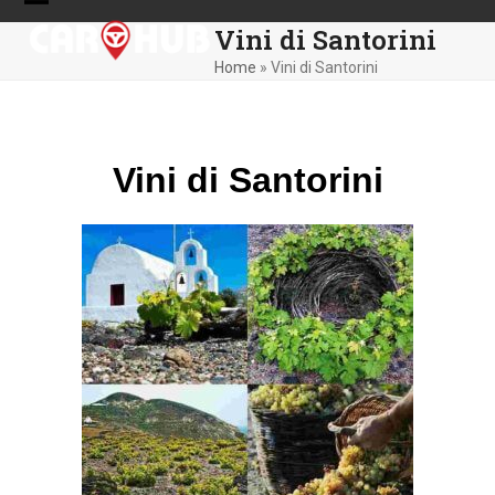
Skip
Open
Close
Vini di Santorini
to
mobile
mobile
content
Home
»
Vini di Santorini
menu
menu
Vini di Santorini