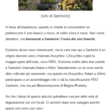
(vini di Santorini)
In base all’esperienza, quando si chiede ai consumatori se
preferiscono il vino bianco o rosso, di solito vince il rosso. Non vorrei
deludervi, ma
benvenuti a Santorini: l’isola dei vini bianchi
.
Esistono alcuni rossi interessanti, ma la vera star qui a Santorini è un
vitigno davvero unico chiamato Assyrtiko. L’Assyrtiko copre la
maggior parte dell’isola, circa l’80%. Esistono inoltre altre due varietà
a Santorini chiamate Aidani e Athiri. Naturalmente ce ne sono anche
altre coltivate più raramente, ma queste tre (Assyrtiko, Aidani e Athiri)
partecipano a un assemblaggio che ci dà la classificazione
PDO
Santorini
, che sta per
D
enominazione di
O
rigine
P
rotetta
.
So che i lettori di questo articolo potrebbero cercare delle note di
degustazione sui vini locali. Ci arriverò dopo aver spiegato perché
questi vini sono così unici.