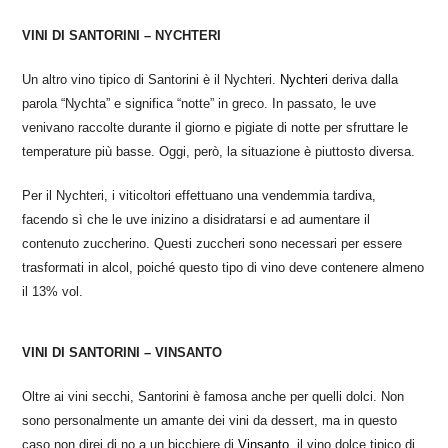
VINI DI SANTORINI – NYCHTERI
Un altro vino tipico di Santorini è il Nychteri.
Nychteri
deriva dalla
parola “Nychta” e significa “notte” in greco. In passato, le uve
venivano raccolte durante il giorno e pigiate di notte per sfruttare le
temperature più basse. Oggi, però, la situazione è piuttosto diversa.
Per il Nychteri, i viticoltori effettuano una vendemmia tardiva,
facendo sì che le uve inizino a disidratarsi e ad aumentare il
contenuto zuccherino. Questi zuccheri sono necessari per essere
trasformati in alcol, poiché questo tipo di vino deve contenere almeno
il 13% vol.
VINI DI SANTORINI – VINSANTO
Oltre ai vini secchi, Santorini è famosa anche per quelli dolci. Non
sono personalmente un amante dei vini da dessert, ma in questo
caso non direi di no a un bicchiere di
Vinsanto
, il vino dolce tipico di