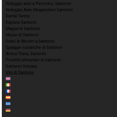
Noleggio auto a Perivolos, Santorini
Noleggio Auto Megalochori Santorini
Rental Terms
Esplora Santorini
Mappa di Santorini
Musei di Santorini
Scavi di Akrotiri a Santorini
Spiagge vulcaniche di Santorini
Antica Thera, Santorini
Prodotti alimentari di Santorini
Santorini Volcano
Vini di Santorini