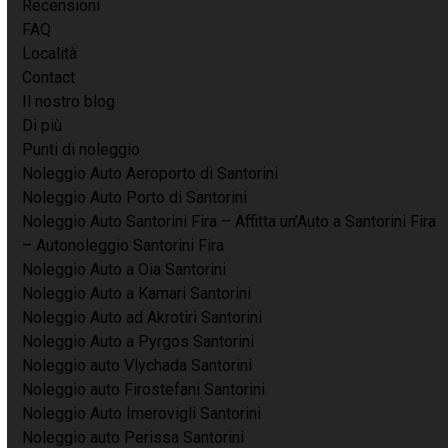
Recensioni
FAQ
Località
Contact
Il nostro blog
Di più
Punti di noleggio
Noleggio Auto Aeroporto di Santorini
Noleggio Auto Porto di Santorini
Noleggio Auto Santorini Fira – Affitta un’Auto a Santorini Fira
– Autonoleggio Santorini Fira
Noleggio Auto a Oia Santorini
Noleggio Auto a Kamari Santorini
Noleggio Auto ad Akrotiri Santorini
Noleggio Auto a Pyrgos Santorini
Noleggio auto Vlychada Santorini
Noleggio auto Firostefani Santorini
Noleggio Auto Imerovigli Santorini
Noleggio auto Perissa Santorini