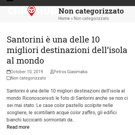
Skip
Open
Close
Non categorizzato
to
mobile
mobile
content
Home
»
Non categorizzato
menu
menu
Santorini è una delle 10
migliori destinazioni dell’isola
al mondo
October 10, 2019
Petros Giasimakis
Non categorizzato
Santorini è una delle 10 migliori destinazioni dell'isola al
mondo Riconosceresti le foto di Santorini anche se non ci
sei mai stato. Le case color pastello scolpite nelle
scogliere, le scintillanti acque color zaffiro, gli edifici
bianchi luccicanti sormontati da…
Read more