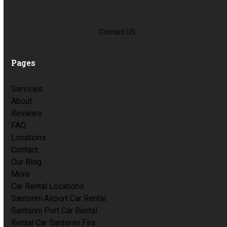
Contact US
Pages
Services
About
Reviews
FAQ
Locations
Contact
Our Blog
More
Car Rental Locations
Santorini Airport Car Rental
Santorini Port Car Rental
Rental Car Santorini Fira