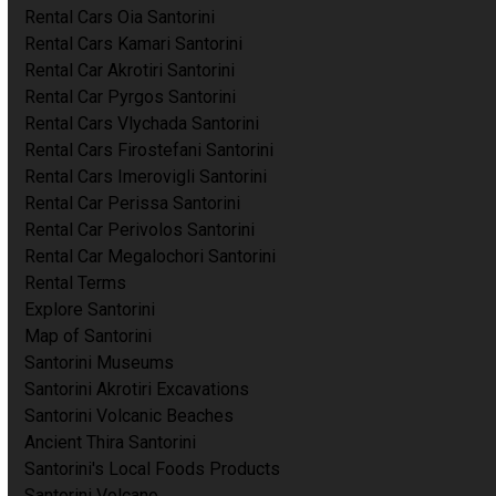
Rental Cars Oia Santorini
Rental Cars Kamari Santorini
Rental Car Akrotiri Santorini
Rental Car Pyrgos Santorini
Rental Cars Vlychada Santorini
Rental Cars Firostefani Santorini
Rental Cars Imerovigli Santorini
Rental Car Perissa Santorini
Rental Car Perivolos Santorini
Rental Car Megalochori Santorini
Rental Terms
Explore Santorini
Map of Santorini
Santorini Museums
Santorini Akrotiri Excavations
Santorini Volcanic Beaches
Ancient Thira Santorini
Santorini's Local Foods Products
Santorini Volcano