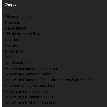
Pages
Dienstleistungen
Über uns
Bewertungen
Häufig gestellte Fragen
Standorte
Kontakt
Unser Blog
Mehr
Mietstandorte
Mietwagen Santorini Flughafen
Mietwagen Santorini Hafen
Mietwagen Santorini Fira – Auto mieten Santorini Fira –
Autovermietung Santorini Fira
Mietwagen in Oia Santorini
Mietwagen in Kamari Santorini
Mietwagen in Akrotiri Santorini