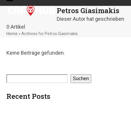
Skip
Open
Close
Petros Giasimakis
to
mobile
mobile
content
Dieser Autor hat geschrieben
menu
menu
0 Artikel
Home
»
Archives for Petros Giasimakis
Keine Beiträge gefunden.
Suchen
Recent Posts