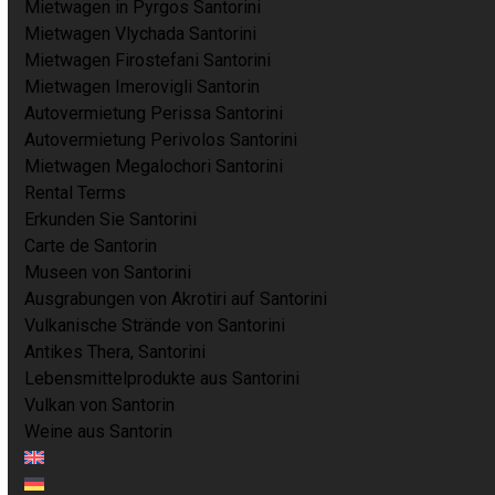
Mietwagen in Pyrgos Santorini
Mietwagen Vlychada Santorini
Mietwagen Firostefani Santorini
Mietwagen Imerovigli Santorin
Autovermietung Perissa Santorini
Autovermietung Perivolos Santorini
Mietwagen Megalochori Santorini
Rental Terms
Erkunden Sie Santorini
Carte de Santorin
Museen von Santorini
Ausgrabungen von Akrotiri auf Santorini
Vulkanische Strände von Santorini
Antikes Thera, Santorini
Lebensmittelprodukte aus Santorini
Vulkan von Santorin
Weine aus Santorin