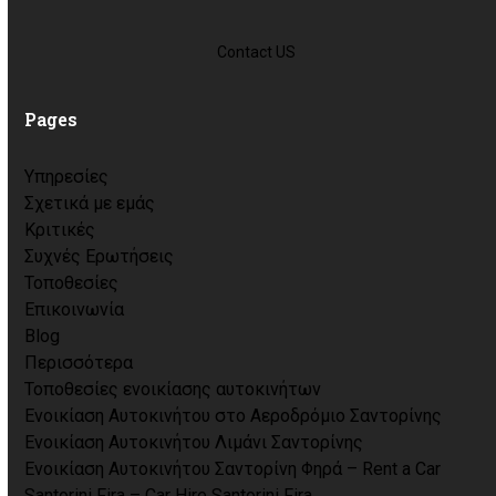
Contact US
Pages
Υπηρεσίες
Σχετικά με εμάς
Κριτικές
Συχνές Ερωτήσεις
Τοποθεσίες
Επικοινωνία
Blog
Περισσότερα
Τοποθεσίες ενοικίασης αυτοκινήτων
Ενοικίαση Αυτοκινήτου στο Αεροδρόμιο Σαντορίνης
Ενοικίαση Αυτοκινήτου Λιμάνι Σαντορίνης
Ενοικίαση Αυτοκινήτου Σαντορίνη Φηρά – Rent a Car
Santorini Fira – Car Hire Santorini Fira