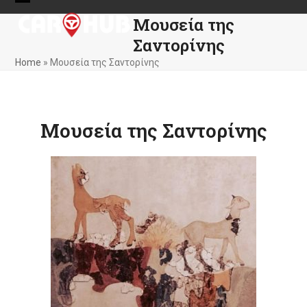
Skip
Open
Close
Μουσεία της
to
mobile
mobile
content
Σαντορίνης
menu
menu
Home
»
Μουσεία της Σαντορίνης
Μουσεία της Σαντορίνης