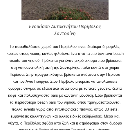
Ενοικίαση Αυτοκινήτου Περίβολος
Σαντορίνη
Το παραθαλάσσιο χωριό του
Περίβολου
είναι ιδιαίτερα δημοφιλές,
κυρίως στους νέους, καθώς φιλοξενεί ένα από τα πιο ζωντανά beach
resorts του νησιού. Πρόκειται για έναν μικρό οικισμό που βρίσκεται
στη νοτιοανατολική ακτή της Σαντορίνης, πολύ κοντά στο χωριό
Περίσσα. Στην πραγματικότητα, βρίσκεται ανάμεσα στην Περίσσα
και τον Άγιο Γεώργιο. Στον Περίβολο μπορείτε να απολαύσετε
όμορφες στιγμές σε εξαιρετικά εστιατόρια με τοπικές γεύσεις, ζεστά
καφέ και πολυσύχναστα bars με ζωντανή μουσική. Εδώ βρίσκονται
τα περισσότερα beach bars του νησιού, όπου πραγματοποιούνται
πολλά events γύρω από εντυπωσιακές πισίνες, όπως DJ sets,
εμφανίσεις καλλιτεχνών και άλλες ειδικές εκδηλώσεις. Μέρα και
νύχτα, ο Περίβολος σφύζει από ζωή και η ατμόσφαιρα στον όμορφο