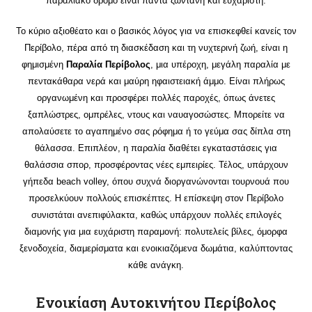
παραλιακό δρόμο είναι πάντα ζωντανή και ευχάριστη.
Το κύριο αξιοθέατο και ο βασικός λόγος για να επισκεφθεί κανείς τον
Περίβολο, πέρα από τη διασκέδαση και τη νυχτερινή ζωή, είναι η
φημισμένη
Παραλία Περίβολος
, μια υπέροχη, μεγάλη παραλία με
πεντακάθαρα νερά και μαύρη ηφαιστειακή άμμο. Είναι πλήρως
οργανωμένη και προσφέρει πολλές παροχές, όπως άνετες
ξαπλώστρες, ομπρέλες, ντους και ναυαγοσώστες. Μπορείτε να
απολαύσετε το αγαπημένο σας ρόφημα ή το γεύμα σας δίπλα στη
θάλασσα. Επιπλέον, η παραλία διαθέτει εγκαταστάσεις για
θαλάσσια σπορ, προσφέροντας νέες εμπειρίες. Τέλος, υπάρχουν
γήπεδα beach volley, όπου συχνά διοργανώνονται τουρνουά που
προσελκύουν πολλούς επισκέπτες. Η επίσκεψη στον Περίβολο
συνιστάται ανεπιφύλακτα, καθώς υπάρχουν πολλές επιλογές
διαμονής για μια ευχάριστη παραμονή: πολυτελείς βίλες, όμορφα
ξενοδοχεία, διαμερίσματα και ενοικιαζόμενα δωμάτια, καλύπτοντας
κάθε ανάγκη.
Ενοικίαση Αυτοκινήτου Περίβολος