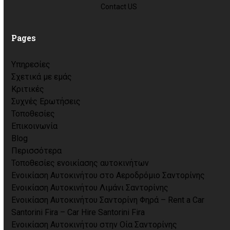
Contact US
Pages
Υπηρεσίες
Σχετικά με εμάς
Κριτικές
Συχνές Ερωτήσεις
Τοποθεσίες
Επικοινωνία
Blog
Περισσότερα
Τοποθεσίες ενοικίασης αυτοκινήτων
Ενοικίαση Αυτοκινήτου στο Αεροδρόμιο Σαντορίνης
Ενοικίαση Αυτοκινήτου Λιμάνι Σαντορίνης
Ενοικίαση Αυτοκινήτου Σαντορίνη Φηρά – Rent a Car
Santorini Fira – Car Hire Santorini Fira
Ενοικίαση Αυτοκινήτου στην Οία Σαντορίνης